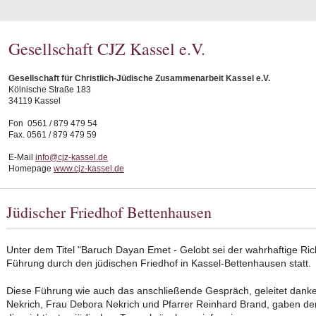
Gesellschaft CJZ Kassel e.V.
Gesellschaft für Christlich-Jüdische Zusammenarbeit Kassel e.V.
Kölnische Straße 183
34119 Kassel
Fon 0561 / 879 479 54
Fax. 0561 / 879 479 59
E-Mail
info@cjz-kassel.de
Homepage
www.cjz-kassel.de
Jüdischer Friedhof Bettenhausen
Unter dem Titel "Baruch Dayan Emet - Gelobt sei der wahrhaftige Ri
Führung durch den jüdischen Friedhof in Kassel-Bettenhausen statt.
Diese Führung wie auch das anschließende Gespräch, geleitet dank
Nekrich, Frau Debora Nekrich und Pfarrer Reinhard Brand, gaben de