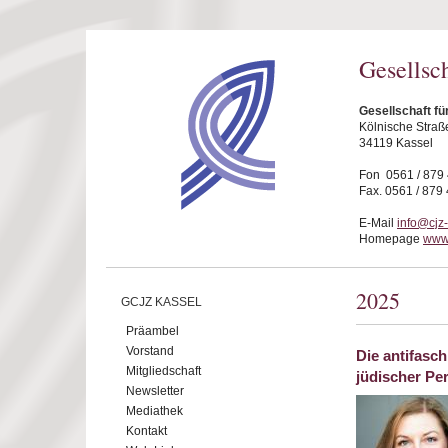
Direkt zum Inhalt
Gesellsc
Gesellschaft fü
Kölnische Straß
34119 Kassel
Fon 0561 / 879
Fax. 0561 / 879
E-Mail
info@cjz
Homepage
www.
2025
GCJZ KASSEL
Präambel
Vorstand
Die antifasc
Mitgliedschaft
jüdischer Pe
Newsletter
Mediathek
Kontakt