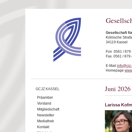
Direkt zum Inhalt
Gesellsc
Gesellschaft fü
Kölnische Straß
34119 Kassel
Fon 0561 / 879
Fax. 0561 / 879
E-Mail
info@cjz
Homepage
www.
Juni 2026
GCJZ KASSEL
Präambel
Vorstand
Larissa Kof
Mitgliedschaft
Newsletter
Mediathek
Kontakt