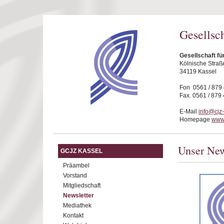
Direkt zum Inhalt
Gesellsc
Gesellschaft fü
Kölnische Straß
34119 Kassel
Fon 0561 / 879
Fax. 0561 / 879
E-Mail
info@cjz
Homepage
www.
Unser New
GCJZ KASSEL
Präambel
Vorstand
Mitgliedschaft
Newsletter
Mediathek
Kontakt