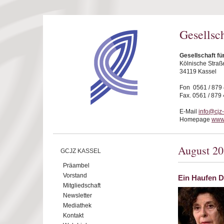
Direkt zum Inhalt
Gesellsc
Gesellschaft fü
Kölnische Straß
34119 Kassel
Fon 0561 / 879
Fax. 0561 / 879
E-Mail
info@cjz
Homepage
www.
August 2
GCJZ KASSEL
Präambel
Vorstand
Ein Haufen D
Mitgliedschaft
Newsletter
Mediathek
Kontakt