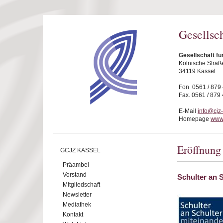
Direkt zum Inhalt
Gesellsc
Gesellschaft fü
Kölnische Straß
34119 Kassel
Fon 0561 / 879
Fax. 0561 / 879
E-Mail
info@cjz
Homepage
www.
Eröffnung
GCJZ KASSEL
Präambel
Vorstand
Schulter an 
Mitgliedschaft
Newsletter
Mediathek
Kontakt