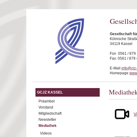
Direkt zum Inhalt
Gesellsc
Gesellschaft fü
Kölnische Straß
34119 Kassel
Fon 0561 / 879
Fax. 0561 / 879
E-Mail
info@cjz
Homepage
www.
Mediathe
GCJZ KASSEL
Präambel
Vorstand
Mitgliedschaft
V
Newsletter
Mediathek
Videos