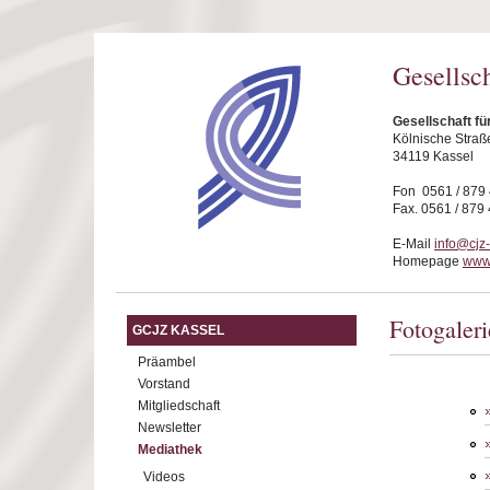
Direkt zum Inhalt
Gesellsc
Gesellschaft fü
Kölnische Straß
34119 Kassel
Fon 0561 / 879
Fax. 0561 / 879
E-Mail
info@cjz
Homepage
www.
Fotogaleri
GCJZ KASSEL
Präambel
Vorstand
Mitgliedschaft
Newsletter
Mediathek
Videos