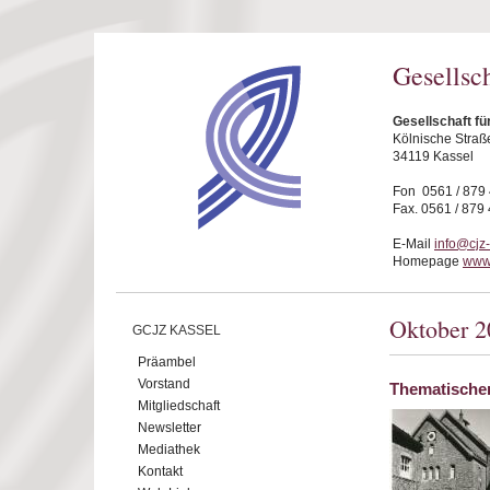
Direkt zum Inhalt
Gesellsc
Gesellschaft fü
Kölnische Straß
34119 Kassel
Fon 0561 / 879
Fax. 0561 / 879
E-Mail
info@cjz
Homepage
www.
Oktober 2
GCJZ KASSEL
Präambel
Vorstand
Thematische
Mitgliedschaft
Newsletter
Mediathek
Kontakt