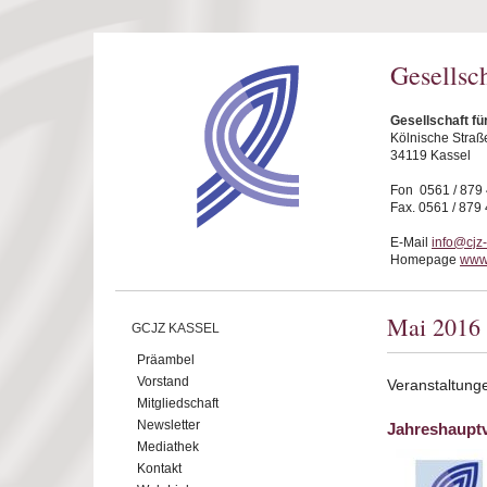
Direkt zum Inhalt
Gesellsc
Gesellschaft fü
Kölnische Straß
34119 Kassel
Fon 0561 / 879
Fax. 0561 / 879
E-Mail
info@cjz
Homepage
www.
Mai 2016
GCJZ KASSEL
Präambel
Vorstand
Veranstaltung
Mitgliedschaft
Newsletter
Jahreshaupt
Mediathek
Kontakt