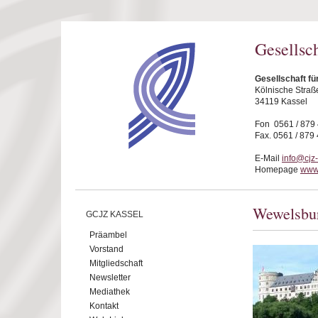
Direkt zum Inhalt
Gesellsc
Gesellschaft fü
Kölnische Straß
34119 Kassel
Fon 0561 / 879
Fax. 0561 / 879
E-Mail
info@cjz
Homepage
www.
Wewelsbu
GCJZ KASSEL
Präambel
Vorstand
Mitgliedschaft
Newsletter
Mediathek
Kontakt