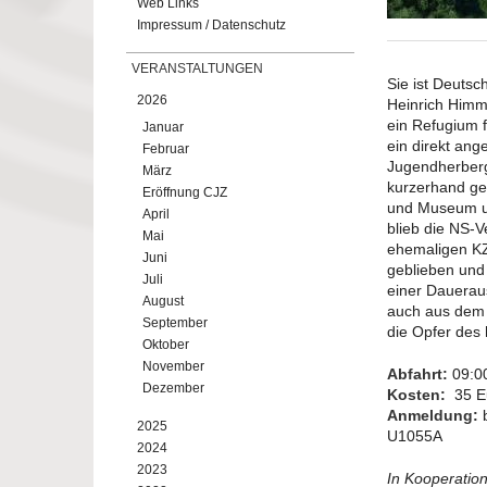
Web Links
Impressum / Datenschutz
VERANSTALTUNGEN
Sie ist Deutsc
2026
Heinrich Himm
ein Refugium f
Januar
ein direkt an
Februar
Jugendherberg
März
kurzerhand ge
Eröffnung CJZ
und Museum un
April
blieb die NS-V
Mai
ehemaligen KZ
Juni
geblieben und 
Juli
einer Dauerau
August
auch aus dem 
September
die Opfer des 
Oktober
November
Abfahrt:
09:00
Dezember
Kosten:
35 E
Anmeldung:
b
2025
U1055A
2024
2023
In Kooperatio