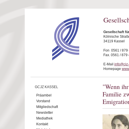
Direkt zum Inhalt
Gesellsc
Gesellschaft fü
Kölnische Straß
34119 Kassel
Fon 0561 / 879
Fax. 0561 / 879
E-Mail
info@cjz
Homepage
www.
"Wenn ihr 
GCJZ KASSEL
Familie zw
Präambel
Emigratio
Vorstand
Mitgliedschaft
Newsletter
Mediathek
Kontakt