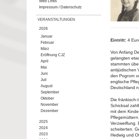
Web Links
Impressum / Datenschutz
VERANSTALTUNGEN
2026
Januar
Eintritt:
4 Eur
Februar
März
Von Anfang De
Eröffnung CJZ
gelangten etw
April
stammten über
Mai
antijüdischen 
Juni
den Pogrom vo
Juli
englische Pfle
August
Deutschland n
September
Oktober
Die fränkisch-
November
Schicksal zahl
Dezember
mit dem Kinde
Pflegemüttern.
2025
Verzweiflung.
2024
scheiterten. 
2023
Hedwig und Ot