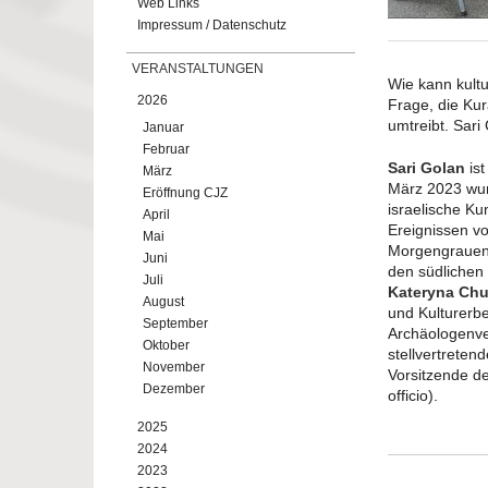
Web Links
Impressum / Datenschutz
VERANSTALTUNGEN
Wie kann kultu
2026
Frage, die Kur
umtreibt. Sar
Januar
Februar
Sari Golan
ist
März
März 2023 wur
Eröffnung CJZ
israelische K
April
Ereignissen v
Mai
Morgengrauen“ 
Juni
den südlichen 
Juli
Kateryna Ch
August
und Kulturerb
September
Archäologenve
Oktober
stellvertretend
November
Vorsitzende d
Dezember
officio).
2025
2024
2023