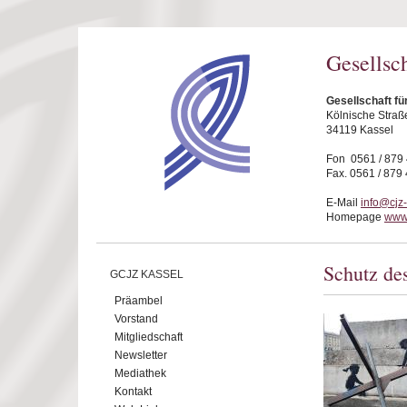
Direkt zum Inhalt
Gesellsc
Gesellschaft fü
Kölnische Straß
34119 Kassel
Fon 0561 / 879
Fax. 0561 / 879
E-Mail
info@cjz
Homepage
www.
Schutz des
GCJZ KASSEL
Präambel
Vorstand
Mitgliedschaft
Newsletter
Mediathek
Kontakt