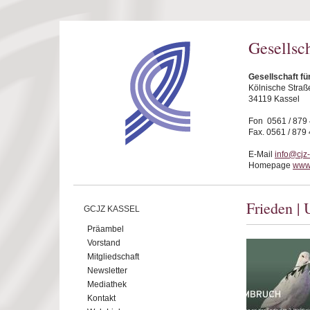
Direkt zum Inhalt
Gesellsc
Gesellschaft fü
Kölnische Straß
34119 Kassel
Fon 0561 / 879
Fax. 0561 / 879
E-Mail
info@cjz
Homepage
www.
Frieden |
GCJZ KASSEL
Präambel
Vorstand
Mitgliedschaft
Newsletter
Mediathek
Kontakt