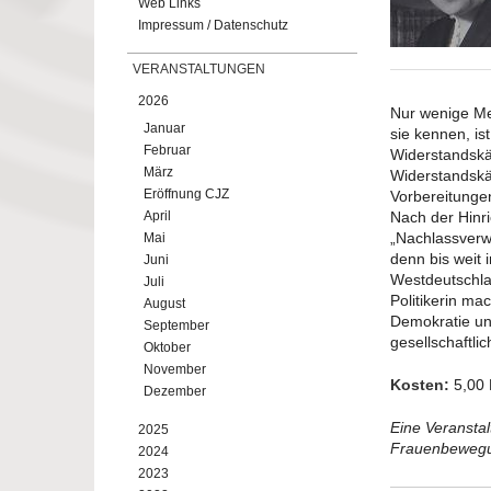
Web Links
Impressum / Datenschutz
VERANSTALTUNGEN
2026
Nur wenige Me
Januar
sie kennen, is
Februar
Widerstandskäm
März
Widerstandskä
Eröffnung CJZ
Vorbereitungen
April
Nach der Hinr
„Nachlassverw
Mai
denn bis weit 
Juni
Westdeutschlan
Juli
Politikerin ma
August
Demokratie und
September
gesellschaftli
Oktober
November
Kosten:
5,00
Dezember
Eine Veransta
2025
Frauenbewegu
2024
2023