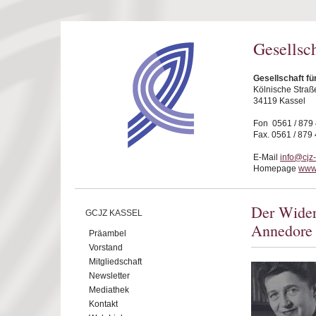
Direkt zum Inhalt
Gesellsc
Gesellschaft fü
Kölnische Straß
34119 Kassel
Fon 0561 / 879
Fax. 0561 / 879
E-Mail
info@cjz
Homepage
www.
Der Wider
GCJZ KASSEL
Annedore
Präambel
Vorstand
Mitgliedschaft
Newsletter
Mediathek
Kontakt